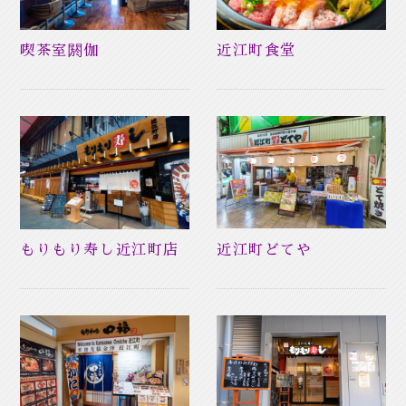
喫茶室閼伽
近江町食堂
近江町どてや
もりもり寿し近江町店