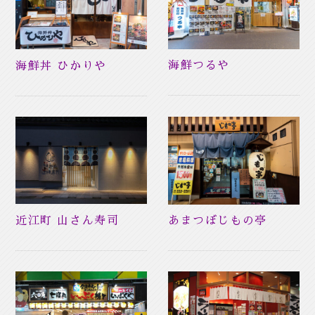
海鮮つるや
海鮮丼 ひかりや
近江町 山さん寿司
あまつぼじもの亭