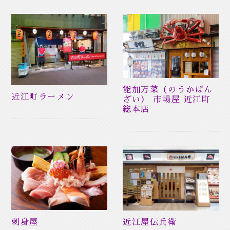
能加万菜（のうかばん
近江町ラーメン
ざい） 市場屋 近江町
総本店
刺身屋
近江屋伝兵衛