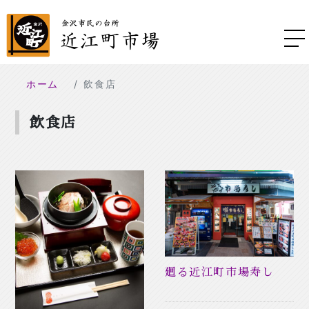
ホーム
飲食店
飲食店
廻る近江町市場寿し