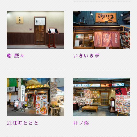
鮨 歴々
いきいき亭
近江町ととと
井ノ弥