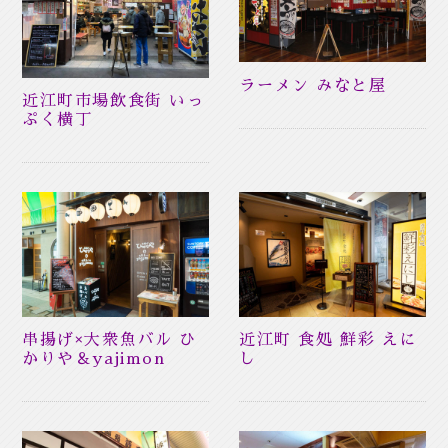
ラーメン みなと屋
近江町市場飲食街 いっ
ぷく横丁
串揚げ×大衆魚バル ひ
近江町 食処 鮮彩 えに
かりや＆yajimon
し