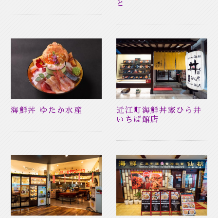
と
海鮮丼 ゆたか水産
近江町海鮮丼家ひら井
いちば館店