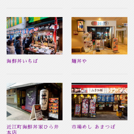
海鮮丼いちば
麺丼や
近江町海鮮丼家ひら井
市場めし あまつぼ
本店