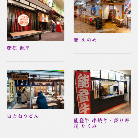
鮨 えのめ
鮨処 源平
百万石うどん
能登牛 串焼き・炙り寿
司 たくみ