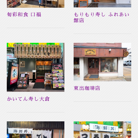
もりもり寿し ふれあい
旬彩和食 口福
館店
東出珈琲店
かいてん寿し大倉