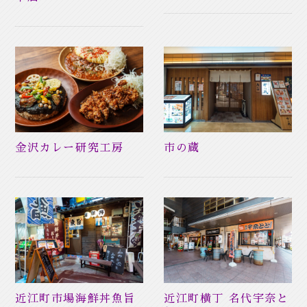
金沢カレー研究工房
市の蔵
近江町横丁 名代宇奈と
近江町市場海鮮丼魚旨