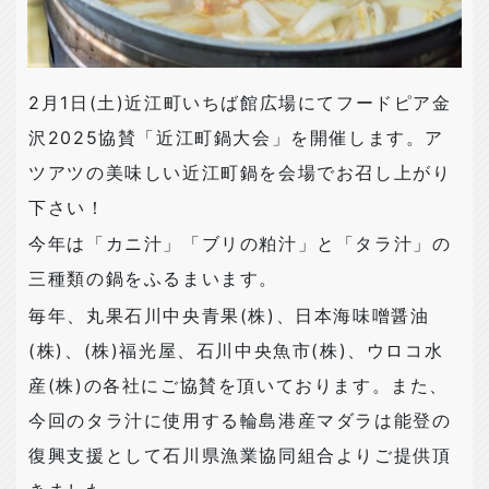
2
月
1
日
(
土
)
近江町いちば館広場にてフードピア金
沢
2025
協賛「近江町鍋大会」を開催します。ア
ツアツの美味しい近江町鍋を会場でお召し上がり
下さい！
今年は「カニ汁」「ブリの粕汁」と「タラ汁」の
三種類の鍋をふるまいます。
毎年、丸果石川中央青果
(
株
)
、日本海味噌醤油
(
株
)
、
(
株
)
福光屋、石川中央魚市
(
株
)
、ウロコ水
産
(
株
)
の各社にご協賛を頂いております。また、
今回のタラ汁に使用する輪島港産マダラは能登の
復興支援として石川県漁業協同組合よりご提供頂