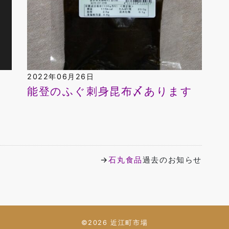
2022年06月26日
っ
能登のふぐ刺身昆布〆あります
→
石丸食品
過去のお知らせ
©2026 近江町市場