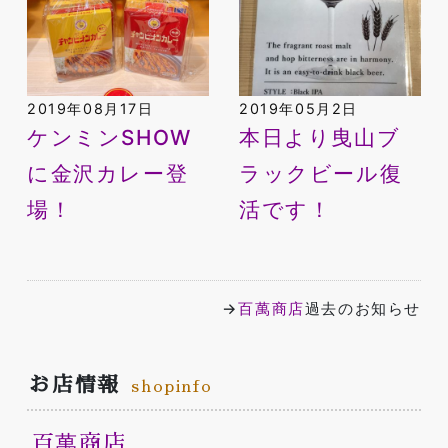
2019年08月17日
2019年05月2日
ケンミンSHOW
本日より曳山ブ
に金沢カレー登
ラックビール復
場！
活です！
→
百萬商店
過去のお知らせ
お店情報
shopinfo
百萬商店