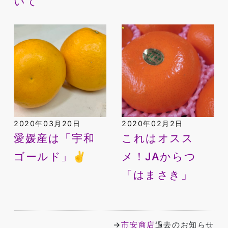
いて
2020年03月20日
2020年02月2日
愛媛産は「宇和
これはオスス
ゴールド」✌️
メ！JAからつ
「はまさき」
→
市安商店
過去のお知らせ