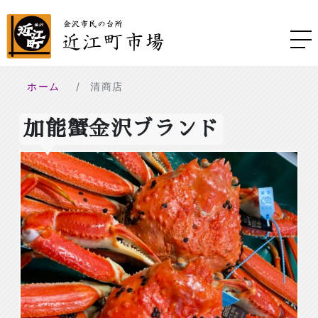
ホーム
清商店
加能蟹金沢ブランド