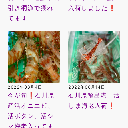
引き網漁で獲れ
入荷しました❗️
てます！
2022年08月4日
2022年06月14日
今が旬❗️石川県
石川県輪島港 活
産活オニエビ、
しま海老入荷❗️
活ボタン、活シ
マ海老入ってま