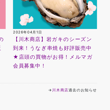
2026年04月1日
の
【川木商店】岩ガキのシーズン
販
到来！うなぎ串焼も好評販売中
メ
★店頭の買物がお得！メルマガ
会員募集中！
→
川木商店
過去のお知らせ