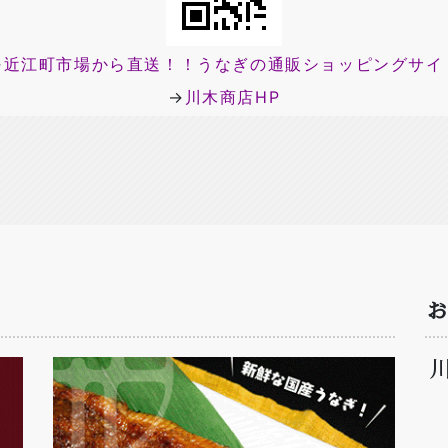
→
近江町市場から直送！！うなぎの通販ショッピングサイ
→
川木商店
HP