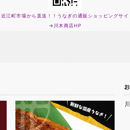
→
近江町市場から直送！！うなぎの通販ショッピングサイ
→
川木商店
HP