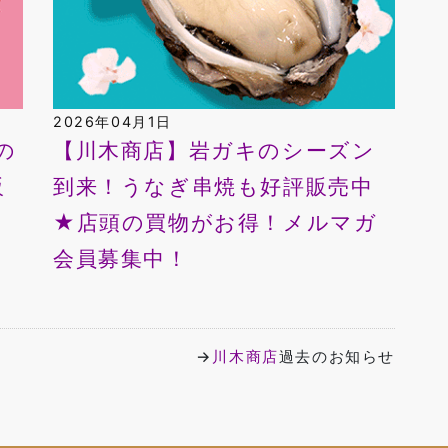
2026年04月1日
の
【川木商店】岩ガキのシーズン
販
到来！うなぎ串焼も好評販売中
メ
★店頭の買物がお得！メルマガ
会員募集中！
→
川木商店
過去のお知らせ