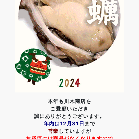
本年も川木商店を
ご愛顧いただき
誠にありがとうございます。
年内は
12月31日
まで
営業
していますが
お昼頃には商品がなくなりますので