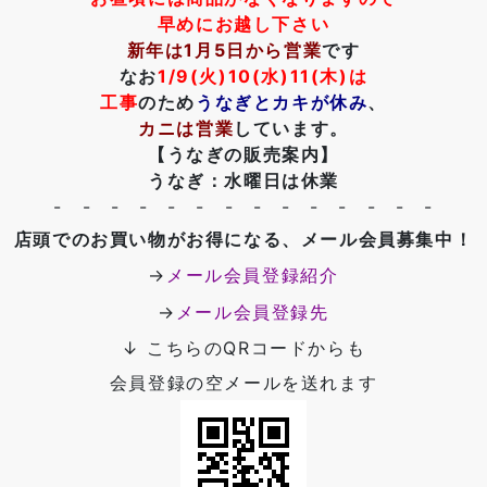
早めにお越し下さい
新年は1月5日から営業
です
なお
1/9(火)10(水)11(木)は
工事
のため
うなぎとカキが休み
、
カニは営業
しています。
【うなぎの販売案内】
うなぎ：水曜日は休業
- - - - - - - - - - - - - -
店頭でのお買い物がお得になる、メール会員募集中！
→
メール会員登録紹介
→
メール会員登録先
↓ こちらのQRコードからも
会員登録の空メールを送れます