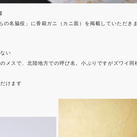
様
ちの名脇役」に香箱ガニ（カニ面）を掲載していただき
らない
ニのメスで、北陸地方での呼び名。小ぶりですがズワイ同
ただけます