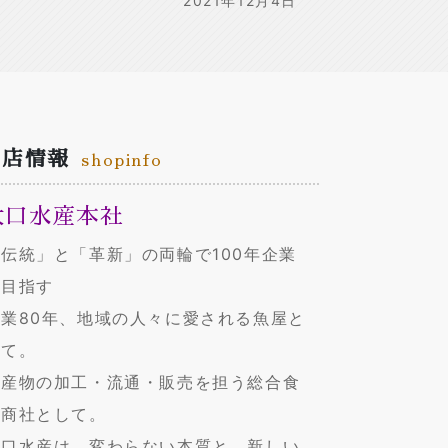
2021年12月4日
お店情報
shopinfo
大口水産本社
伝統」と「革新」の両輪で100年企業
を目指す
創業80年、地域の人々に愛される魚屋と
して。
水産物の加工・流通・販売を担う総合食
品商社として。
大口水産は、変わらない本質と、新しい