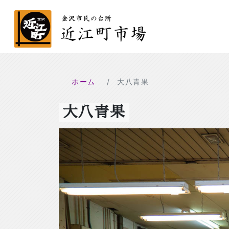
ホーム
大八青果
大八青果