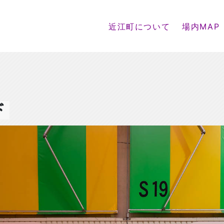
近江町について
場内MAP
ド